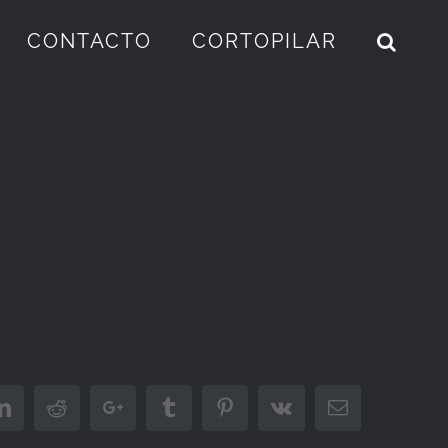
CONTACTO
CORTOPILAR
er
LinkedIn
Reddit
Google+
Tumblr
Pinterest
Vk
Email